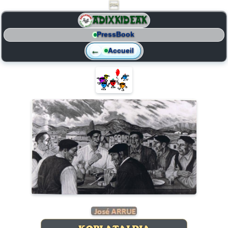

ADIXKIDEAK
PressBook
←
Accueil