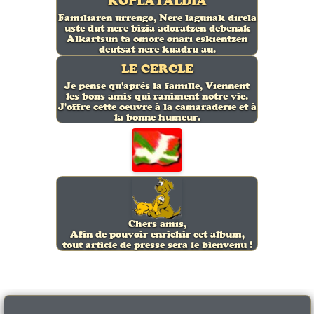
KOPLATALDIA
Familiaren urrengo, Nere lagunak direla
uste dut nere bizia adoratzen debenak
Alkartsun ta omore onari eskientzen
deutsat nere kuadru au.
LE CERCLE
Je pense qu'aprés la famille, Viennent
les bons amis qui raniment notre vie.
J'offre cette oeuvre à la camaraderie et à
la bonne humeur.
Chers amis,
Afin de pouvoir enrichir cet album,
tout article de presse sera le bienvenu !