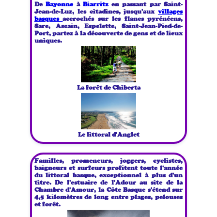
De
Bayonne
à
Biarritz
en passant par Saint-
Jean-de-Luz, les citadines, jusqu'aux
villages
basques
accrochés sur les flancs pyrénéens,
Sare, Ascain, Espelette, Saint-Jean-Pied-de-
Port, partez à la découverte de gens et de lieux
uniques.
La forêt de Chiberta
Le littoral d'Anglet
Familles, promeneurs, joggers, cyclistes,
baigneurs et surfeurs profitent toute l'année
du littoral basque, exceptionnel à plus d'un
titre. De l'estuaire de l'Adour au site de la
Chambre d'Amour, la Côte Basque s'étend sur
4,5 kilomètres de long entre plages, pelouses
et forêt.