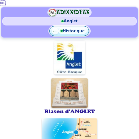

ADIXKIDEAK
Anglet
←
Historique
Blason d'ANGLET