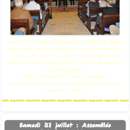
Aprés cette longue interruption, COVID 19 oblige,
nous avons enfin pu renouer avec les concerts. Ce
fut, ce soir là, notre "concert de reprise" donné
dans cette belle petite église St Joseph du quartier
de Blancpignon.
Public enthousiaste et venu nombreux.
Au résultat, soirée trés encourageante pour les
concerts à venir.
Samedi 31 juillet : Assemblée