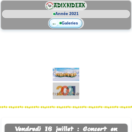
ADIXKIDEAK
Année 2021
←
Galeries
Principales activités
du choeur
Année 2021
Vendredi 16 juillet : Concert en