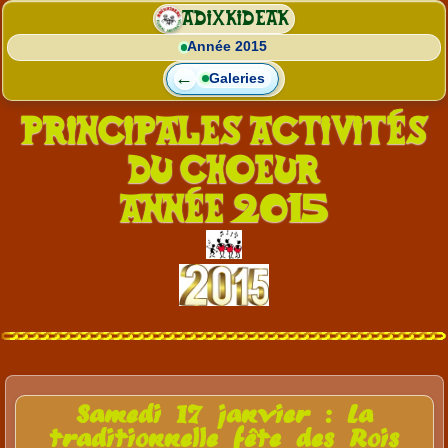
ADIXKIDEAK
Année 2015
←
Galeries
Principales activités
du choeur
Année 2015
Samedi 17 janvier : La
traditionnelle fête des Rois