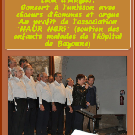
Léon d'Anglet.
Concert à l'unisson avec
choeurs d'hommes et orgue
Au profit de l'association
"HAUR HERi" (soutien des
enfants malades de l'hôpital
de Bayonne)